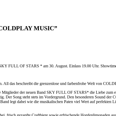
f COLDPLAY MUSIC”
 SKY FULL OF STARS * am 30. August. Einlass 19.00 Uhr. Showtim
 All das beschreibt die grenzenlose und farbenfrohe Welt von COLDPL
 die Mitglieder der neuen Band SKY FULL OF STARS* die Liebe zum ei
ig. Der Song steht stets im Vordergrund. Den besonderen Sound der 
 legt dabei wie die musikalischen Paten viel Wert auf perfekten Li
abei, frisch gezapfte Craftbiere sowie erfrischende Hopfenlimonaden au