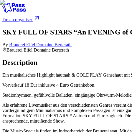
I'm an organiser
SKY FULL OF STARS “An EVENING o
By
Brauerei Eifel Domaine Berterath
Brauerei Eifel Domaine Berterath
Description
Ein musikalisches Highlight hautnah & COLDPLAY Gänsehaut mit
Vorverkauf 18 Eur inklusive 4 Euro Getränkebon.
Stadionhymnen, gefühlvolle Balladen, eingängige Ohrwurm-Melodien.
Als erfahrene Livemusiker aus den verschiedensten Genres vereint
vordergründigem Minimalismus und komplexen Passagen ist einzigart
Formation SKY FULL OF STARS * Antrieb und Ehre zugleich. Die Band
ansprechende, mitreißende Show.
Die Music-Specials finden im Indoorbereich der Brauerei statt. Mit d