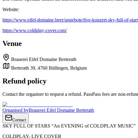
Website:
https://www.eifel-domaine.beer/angebote/live-konzert-sky-full-of-sta
https://www.coldplay-cover.com/
Venue
Brauerei Eifel Domaine Berterath
Berterath 39, 4760 Büllingen, Belgium
Refund policy
Contact the organiser to request a refund. PassPass fees are non-refun
Organised by
Brauerei Eifel Domaine Berterath
Contact
SKY FULL OF STARS “An EVENING of COLDPLAY MUSIC”
COLDPLAY- LIVE COVER