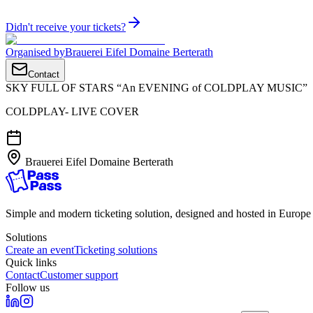
Didn't receive your tickets?
Organised by
Brauerei Eifel Domaine Berterath
Contact
SKY FULL OF STARS “An EVENING of COLDPLAY MUSIC”
COLDPLAY- LIVE COVER
Brauerei Eifel Domaine Berterath
Simple and modern ticketing solution, designed and hosted in Europ
Solutions
Create an event
Ticketing solutions
Quick links
Contact
Customer support
Follow us