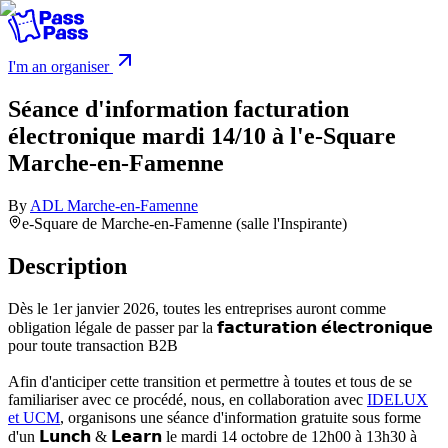
I'm an organiser
Séance d'information facturation
électronique mardi 14/10 à l'e-Square
Marche-en-Famenne
By
ADL Marche-en-Famenne
e-Square de Marche-en-Famenne (salle l'Inspirante)
Description
Dès le 1er janvier 2026, toutes les entreprises auront comme
obligation légale de passer par la 𝗳𝗮𝗰𝘁𝘂𝗿𝗮𝘁𝗶𝗼𝗻 𝗲́𝗹𝗲𝗰𝘁𝗿𝗼𝗻𝗶𝗾𝘂𝗲
pour toute transaction B2B
Afin d'anticiper cette transition et permettre à toutes et tous de se
familiariser avec ce procédé, nous, en collaboration avec
IDELUX
et UCM
, organisons une séance d'information gratuite sous forme
d'un 𝗟𝘂𝗻𝗰𝗵 & 𝗟𝗲𝗮𝗿𝗻 le mardi 14 octobre de 12h00 à 13h30 à